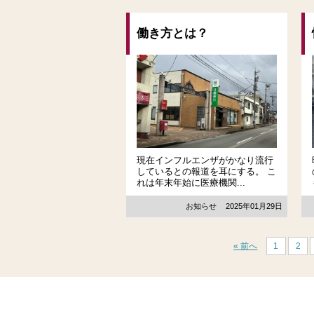
働き方とは？
現在インフルエンザがかなり流行
しているとの報道を耳にする。 こ
れは年末年始に医療機関...
お知らせ
2025年01月29日
« 前へ
1
2