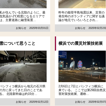
私が住んでいる北陸のように、最
昨年の能登半島地震以来、災害の
低気温が-2℃程度になるエリアで
発生時のボランティアに関する議
は、主要道路に融雪装置...
論が地元でいろいろとされ...
お知らせ
2025年03月01日
お知らせ
2025年02月2
雪について思うこと
横浜での震災対策技術展
パシフィコ横浜から地元の石川県
2月6日と7日とパシフィコ横浜に
の方に戻ってきた日のことであ
来ている。 ここでは第29回自然災
る。 北陸新幹線は約15分...
害対策技術展、通称...
お知らせ
2025年02月12日
お知らせ
2025年02月0