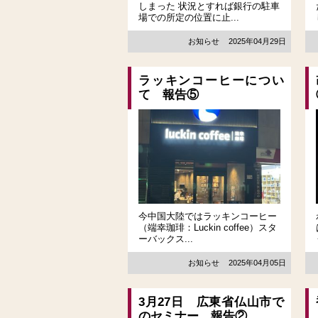
しまった 状況とすれば銀行の駐車
場での所定の位置に止...
お知らせ
2025年04月29日
ラッキンコーヒーについ
て 報告⑤
今中国大陸ではラッキンコーヒー
（端幸珈琲：Luckin coffee）スタ
ーバックス...
お知らせ
2025年04月05日
3月27日 広東省仏山市で
のセミナー 報告②