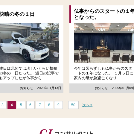
仏事からのスタートの１
快晴の冬の１日
となった。
昨日は北陸では珍しいくらい快晴
今年は図らずしも仏事からのスタ
の冬の一日だった。 過日の記事で
ートの１年になった。 １月５日に
もアップしたが仏事から...
家内の母が急遽亡くなり...
お知らせ
2025年01月13日
お知らせ
2025年01月0
3
4
5
6
7
8
9
…
50
次へ »