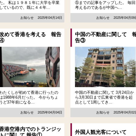
た。 私は１９８１年に大学を卒業
⑤までの記事をアップした。 毎回
しているので、既に４４年...
考えるのであるが中国へ...
お知らせ
2025年04月14日
お知らせ
2025年04月0
改めて香港を考える 報告
中国の不動産に関して 
④
告③
わたくしが初めて香港に行ったの
中国の不動産に関して 3月24日か
は1988年6月だった。 今からちょ
ら3月30日まで広東省で香港を起
うど37年前になる...
点として1周してき...
お知らせ
2025年04月04日
お知らせ
2025年04月0
香港空港内でのトランジッ
外国人観光客について
トに関して 報告①