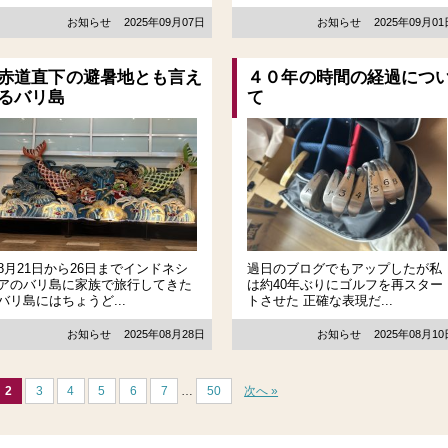
お知らせ
2025年09月07日
お知らせ
2025年09月0
赤道直下の避暑地とも言え
４０年の時間の経過につ
るバリ島
て
8月21日から26日までインドネシ
過日のブログでもアップしたが私
アのバリ島に家族で旅行してきた
は約40年ぶりにゴルフを再スター
バリ島にはちょうど...
トさせた 正確な表現だ...
お知らせ
2025年08月28日
お知らせ
2025年08月1
2
3
4
5
6
7
…
50
次へ »