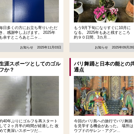
毎日多くの方にお立ち寄りいただ
もう9月下旬になりすぐに10月に
き、感謝申し上げます。 2025年
なる。 2025年もあと残すところ
も余すところあと二ヶ...
約９０日間、3カ月...
お知らせ
2025年11月03日
お知らせ
2025年09月2
生涯スポーツとしてのゴル
バリ舞踊と日本の能との
フか？
通点
約40年ぶりにゴルフを再スタート
今回のバリ島への旅行でバリ舞踊
して２ヶ月半の時間が経過した 改
を見学する機会があった。 場所は
めて奥深いスポーツだ...
ウブドのサレン・アグン...