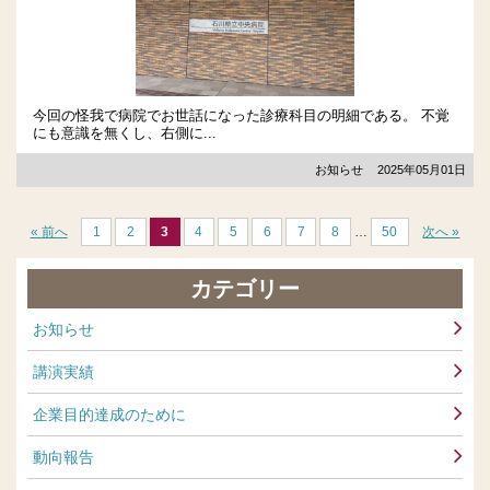
今回の怪我で病院でお世話になった診療科目の明細である。 不覚
にも意識を無くし、右側に...
お知らせ
2025年05月01日
« 前へ
1
2
3
4
5
6
7
8
…
50
次へ »
カテゴリー
お知らせ
講演実績
企業目的達成のために
動向報告