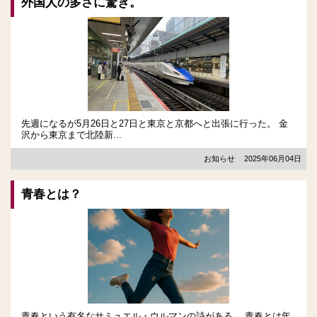
外国人の多さに驚き。
先週になるが5月26日と27日と東京と京都へと出張に行った。 金
沢から東京まで北陸新...
お知らせ
2025年06月04日
青春とは？
青春という有名なサミュエル・ウルマンの詩がある。 青春とは年