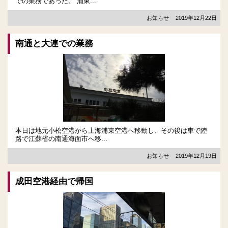
での業務であった。 浦東...
お知らせ
2019年12月22日
南通と大連での業務
本日は地元小松空港から上海浦東空港へ移動し、その後は車で陸
路で江蘇省の南通海面市へ移...
お知らせ
2019年12月19日
成田空港経由で帰国