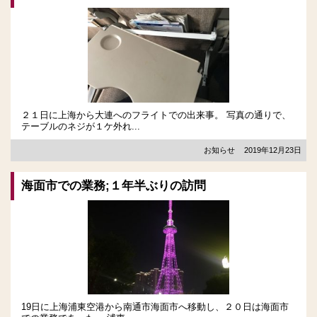
２１日に上海から大連へのフライトでの出来事。 写真の通りで、
テーブルのネジが１ケ外れ...
お知らせ
2019年12月23日
海面市での業務;１年半ぶりの訪問
19日に上海浦東空港から南通市海面市へ移動し、２０日は海面市