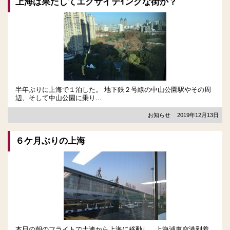
上海は果たしてエクサイテｲングな街か？
半年ぶりに上海で１泊した。 地下鉄２号線の中山公園駅やその周
辺、そして中山公園に乗り...
お知らせ
2019年12月13日
６ケ月ぶりの上海
本日の朝のフライトで大連から上海に移動し、上海浦東空港到着