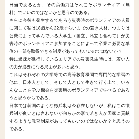
日当であるとか、その労働力はそれこそボランティア（無
料）でいいのではないかと思うのである。
さらに今後も発生するであろう災害時のボランティアの人員
に関して私は18歳から22歳ぐらいまでの若き人材、つまりは
公費によって学んでいる大学生（国立、私立も含めて）が災
害時のボランティアに参加することによって卒業に必要な単
位の一部を取得できる制度があってもいいのではないか？
特に過疎が進行しているエリアでの災害発生時には、若い人
の力が必要になる局面が多いと思う。
これはそれぞれの大学等での高等教育機関で専門的な学習の
他に、日本人として、そして人として生きて行く上で、いろ
んなことを学ぶ機会を災害時のボランティアで学べるであろ
うと思うからである。
日本では韓国のような徴兵制は今存在しないが、私はこの徴
兵制が良いとは言わないが何らかの形で若き人が国家に貢献
するような教育制度があってもいいのではないか？と思うの
である。